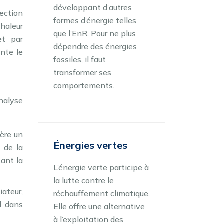
développant d’autres
vection
formes d’énergie telles
chaleur
que l’EnR. Pour ne plus
et par
dépendre des énergies
ente le
fossiles, il faut
transformer ses
comportements.
nalyse
ière un
Énergies vertes
é de la
sant la
L’énergie verte participe à
la lutte contre le
ateur,
réchauffement climatique.
al dans
Elle offre une alternative
à l’exploitation des