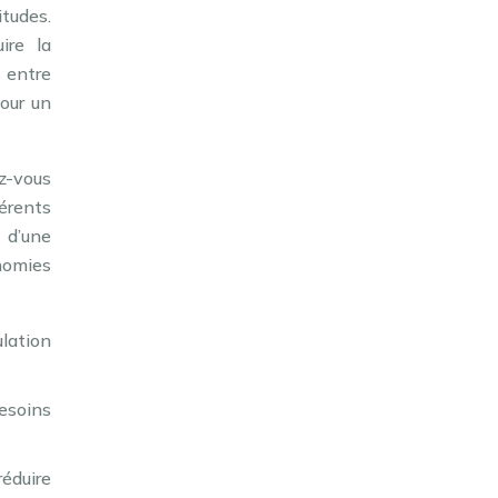
tudes.
ire la
 entre
our un
ez-vous
férents
 d’une
nomies
ulation
esoins
réduire