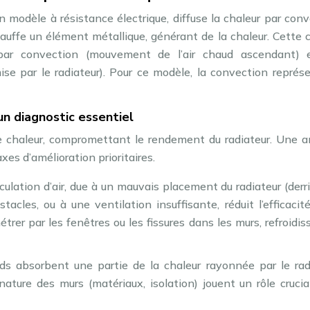
modèle à résistance électrique, diffuse la chaleur par con
auffe un élément métallique, générant de la chaleur. Cette 
 par convection (mouvement de l’air chaud ascendant) 
se par le radiateur). Pour ce modèle, la convection représ
un diagnostic essentiel
de chaleur, compromettant le rendement du radiateur. Une a
xes d’amélioration prioritaires.
ulation d’air, due à un mauvais placement du radiateur (derr
acles, ou à une ventilation insuffisante, réduit l’efficacit
trer par les fenêtres ou les fissures dans les murs, refroidis
ds absorbent une partie de la chaleur rayonnée par le radi
 nature des murs (matériaux, isolation) jouent un rôle cruci