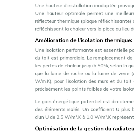
Une hauteur d’installation inadaptée provoque 
Une hauteur optimale permet une meilleure r
réflecteur thermique (plaque réfléchissante)
réfléchissant la chaleur vers la pièce au lieu d
Amélioration de l’isolation thermique:
Une isolation performante est essentielle pour
du toit est primordiale. Le remplacement de 
les pertes de chaleur jusqu’à 50%, selon la qu
que la laine de roche ou la laine de verre 
W/m.K), pour l’isolation des murs et du toi
précisément les points faibles de votre isola
Le gain énergétique potentiel est directemen
des éléments isolés. Un coefficient U plus 
d’un U de 2.5 W/m².K à 1.0 W/m².K représente
Optimisation de la gestion du radiate