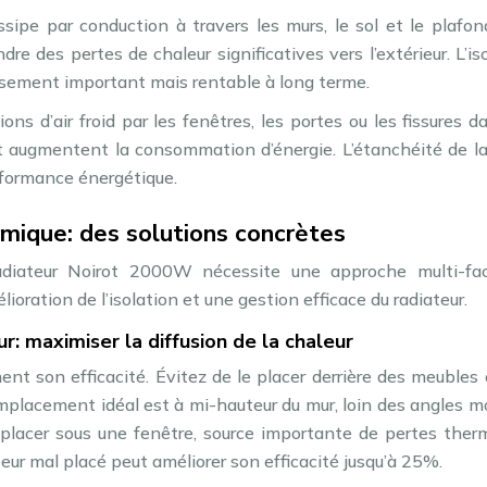
ssipe par conduction à travers les murs, le sol et le plafo
e des pertes de chaleur significatives vers l’extérieur. L’is
ssement important mais rentable à long terme.
tions d’air froid par les fenêtres, les portes ou les fissures d
et augmentent la consommation d’énergie. L’étanchéité de l
rformance énergétique.
mique: des solutions concrètes
adiateur Noirot 2000W nécessite une approche multi-fac
oration de l’isolation et une gestion efficace du radiateur.
: maximiser la diffusion de la chaleur
nt son efficacité. Évitez de le placer derrière des meubles
L’emplacement idéal est à mi-hauteur du mur, loin des angles m
 placer sous une fenêtre, source importante de pertes ther
ur mal placé peut améliorer son efficacité jusqu’à 25%.