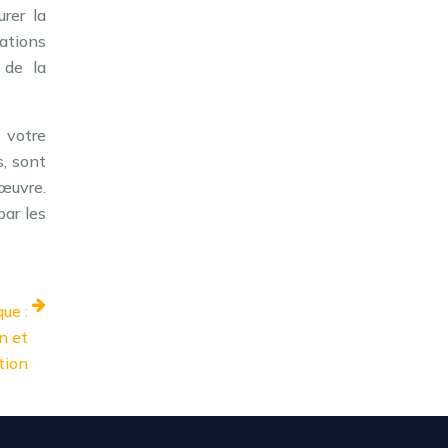
rer la
ations
 de la
 votre
s, sont
œuvre.
par les
ue :
n et
tion