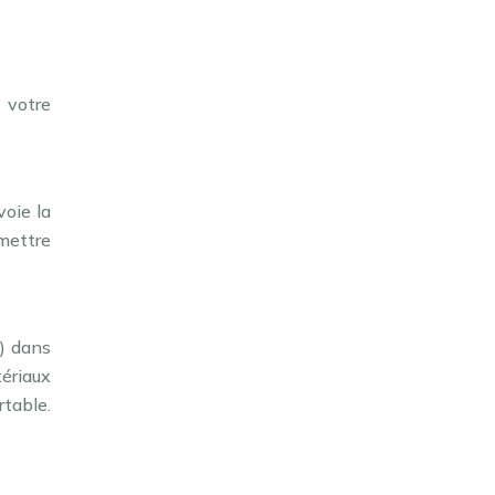
 votre
voie la
 mettre
e) dans
tériaux
table.