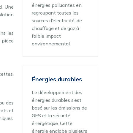
énergies polluantes en
nd. Une
regroupant toutes les
olation
sources d’électricité, de
chauffage et de gaz à
ans les
faible impact
a pièce
environnemental.
ettes,
Énergies durables
Le développement des
énergies durables s’est
 ou des
basé sur les émissions de
orts et
GES et la sécurité
miques.
énergétique. Cette
énergie englobe plusieurs