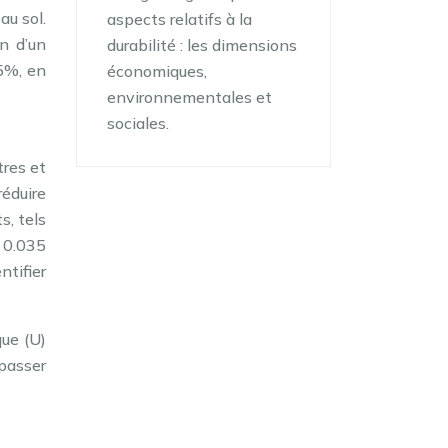
au sol.
aspects relatifs à la
on d’un
durabilité : les dimensions
15%, en
économiques,
environnementales et
sociales.
tres et
réduire
s, tels
à 0.035
ntifier
que (U)
 passer