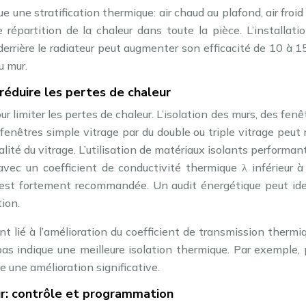
une stratification thermique: air chaud au plafond, air froid 
épartition de la chaleur dans toute la pièce. L’installati
 derrière le radiateur peut augmenter son efficacité de 10 à 
u mur.
 réduire les pertes de chaleur
 limiter les pertes de chaleur. L’isolation des murs, des fenê
fenêtres simple vitrage par du double ou triple vitrage peut 
alité du vitrage. L’utilisation de matériaux isolants performant
(avec un coefficient de conductivité thermique λ inférieur 
t est fortement recommandée. Un audit énergétique peut ide
tion.
t lié à l’amélioration du coefficient de transmission thermi
bas indique une meilleure isolation thermique. Par exemple,
 une amélioration significative.
ur: contrôle et programmation