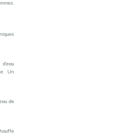
ammes.
hniques
 d’eau
le. Un
seau de
chauffe