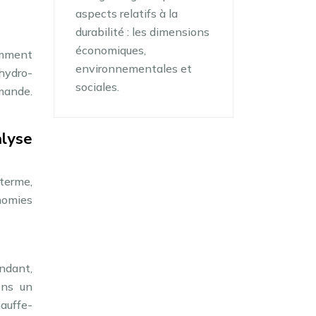
aspects relatifs à la
durabilité : les dimensions
économiques,
omment
environnementales et
hydro-
sociales.
emande.
lyse
 terme,
nomies
endant,
ons un
auffe-