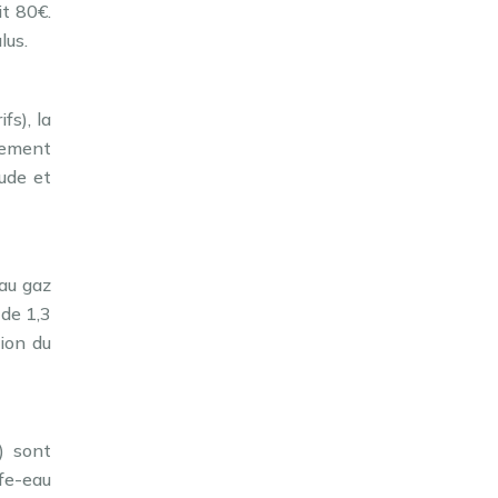
t 80€.
lus.
fs), la
gement
aude et
au gaz
 de 1,3
ion du
) sont
fe-eau