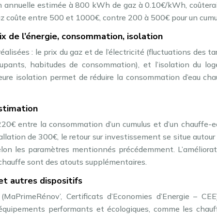
 annuelle estimée à 800 kWh de gaz à 0.10€/kWh, coûterai
az coûte entre 500 et 1000€, contre 200 à 500€ pour un cumu
ix de l’énergie, consommation, isolation
isées : le prix du gaz et de l’électricité (fluctuations des tari
pants, habitudes de consommation), et l’isolation du lo
leure isolation permet de réduire la consommation d’eau ch
stimation
220€ entre la consommation d’un cumulus et d’un chauffe-e
llation de 300€, le retour sur investissement se situe autour
selon les paramètres mentionnés précédemment. L’améliorat
chauffe sont des atouts supplémentaires.
t autres dispositifs
 (MaPrimeRénov’, Certificats d’Economies d’Energie – CEE
 d’équipements performants et écologiques, comme les chauf