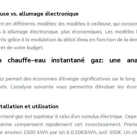
use vs. allumage électronique
nt en différents modèles: les modèles à veilleuse, qui cons
s à allumage électronique, plus économiques. Les modèles 
ts grâce à la modulation du débit d’eau en fonction de la d
et de votre budget.
n chauffe-eau instantané gaz: une ana
az permet des économies d’énergie significatives sur le long
ls. L’analyse suivante vous permettra d’évaluer les éco
tallation et utilisation
antané gaz est supérieur à celui d’un cumulus électrique. Cep
g terme compensent rapidement cet investissement. Pren
me environ 1500 kWh par an à 0.20€/kWh, soit 300€. Un ch