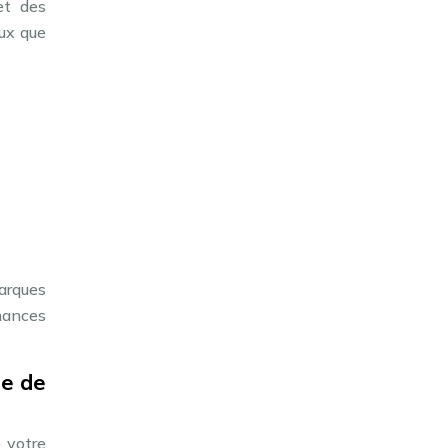
et des
eux que
arques
mances
ée de
e votre