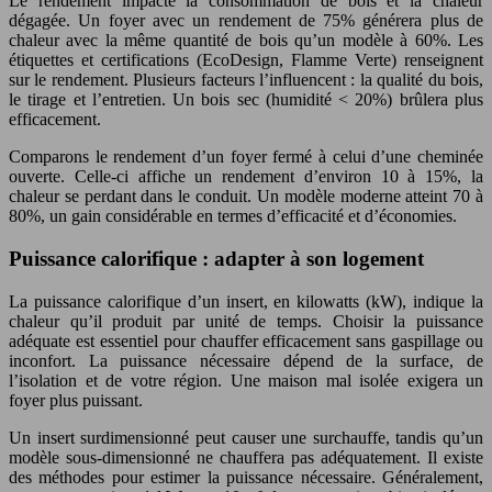
Le rendement impacte la consommation de bois et la chaleur
dégagée. Un foyer avec un rendement de 75% générera plus de
chaleur avec la même quantité de bois qu’un modèle à 60%. Les
étiquettes et certifications (EcoDesign, Flamme Verte) renseignent
sur le rendement. Plusieurs facteurs l’influencent : la qualité du bois,
le tirage et l’entretien. Un bois sec (humidité < 20%) brûlera plus
efficacement.
Comparons le rendement d’un foyer fermé à celui d’une cheminée
ouverte. Celle-ci affiche un rendement d’environ 10 à 15%, la
chaleur se perdant dans le conduit. Un modèle moderne atteint 70 à
80%, un gain considérable en termes d’efficacité et d’économies.
Puissance calorifique : adapter à son logement
La puissance calorifique d’un insert, en kilowatts (kW), indique la
chaleur qu’il produit par unité de temps. Choisir la puissance
adéquate est essentiel pour chauffer efficacement sans gaspillage ou
inconfort. La puissance nécessaire dépend de la surface, de
l’isolation et de votre région. Une maison mal isolée exigera un
foyer plus puissant.
Un insert surdimensionné peut causer une surchauffe, tandis qu’un
modèle sous-dimensionné ne chauffera pas adéquatement. Il existe
des méthodes pour estimer la puissance nécessaire. Généralement,