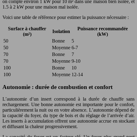
on compte environ 1 kW pour 10 m² dans une maison bien isolée, et
1.5 à 2 kW pour une maison mal isolée.
Voici une table de référence pour estimer la puissance nécessaire :
Surface à chauffer
Puissance recommandée
Isolation
(m²)
(kW)
50
Bonne
5
50
Moyenne
6-7
70
Bonne
7
70
Moyenne
9-10
100
Bonne
10
100
Moyenne
12-14
Autonomie : durée de combustion et confort
L’autonomie d’un insert correspond à la durée de chauffe sans
rechargement. Une bonne autonomie est importante pour le confort,
particulièrement la nuit ou en votre absence. L’autonomie dépend de
la capacité du foyer, du type de bois et du réglage de l’arrivée d’air.
Les inserts à accumulation offrent une autonomie accrue en stockant
et diffusant la chaleur progressivement.
La capacité du foyer est un facteur clé. Un foyer plus grand peut