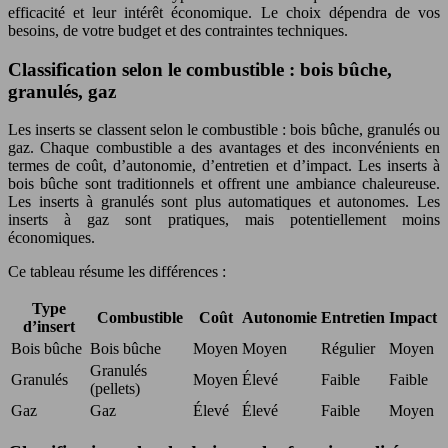
efficacité et leur intérêt économique. Le choix dépendra de vos
besoins, de votre budget et des contraintes techniques.
Classification selon le combustible : bois bûche,
granulés, gaz
Les inserts se classent selon le combustible : bois bûche, granulés ou
gaz. Chaque combustible a des avantages et des inconvénients en
termes de coût, d’autonomie, d’entretien et d’impact. Les inserts à
bois bûche sont traditionnels et offrent une ambiance chaleureuse.
Les inserts à granulés sont plus automatiques et autonomes. Les
inserts à gaz sont pratiques, mais potentiellement moins
économiques.
Ce tableau résume les différences :
Type
Combustible
Coût
Autonomie
Entretien
Impact
d’insert
Bois bûche
Bois bûche
Moyen
Moyen
Régulier
Moyen
Granulés
Granulés
Moyen
Élevé
Faible
Faible
(pellets)
Gaz
Gaz
Élevé
Élevé
Faible
Moyen