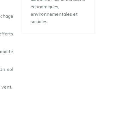
économiques,
environnementales et
échage
sociales.
efforts
umidité
Un sol
e vent.