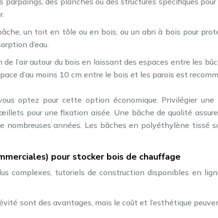
es parpaings, des planches ou des structures spécifiques pour
r.
bâche, un toit en tôle ou en bois, ou un abri à bois pour prot
sorption d’eau.
 de l’air autour du bois en laissant des espaces entre les bû
espace d’au moins 10 cm entre le bois et les parois est recom
vous optez pour cette option économique. Privilégier une
illets pour une fixation aisée. Une bâche de qualité assur
 de nombreuses années. Les bâches en polyéthylène tissé s
mmerciales) pour stocker bois de chauffage
us complexes, tutoriels de construction disponibles en lig
vité sont des avantages, mais le coût et l’esthétique peuve