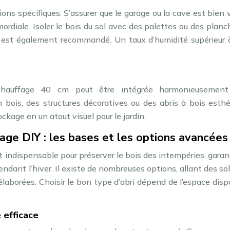
ons spécifiques. S’assurer que le garage ou la cave est bien 
mordiale. Isoler le bois du sol avec des palettes ou des planc
e est également recommandé. Un taux d’humidité supérieur
 chauffage 40 cm peut être intégrée harmonieusemen
 bois, des structures décoratives ou des abris à bois esthé
kage en un atout visuel pour le jardin.
fage DIY : les bases et les options avancées
t indispensable pour préserver le bois des intempéries, garan
endant l’hiver. Il existe de nombreuses options, allant des so
laborées. Choisir le bon type d’abri dépend de l’espace disp
 efficace