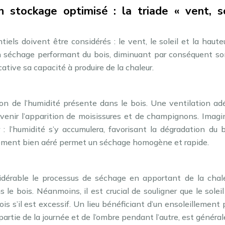
 stockage optimisé : la triade « vent, so
tiels doivent être considérés : le vent, le soleil et la haute
n séchage performant du bois, diminuant par conséquent so
tive sa capacité à produire de la chaleur.
tion de l’humidité présente dans le bois. Une ventilation a
évenir l’apparition de moisissures et de champignons. Imagi
 : l’humidité s’y accumulera, favorisant la dégradation du 
ement bien aéré permet un séchage homogène et rapide.
sidérable le processus de séchage en apportant de la chale
 le bois. Néanmoins, il est crucial de souligner que le soleil
 s’il est excessif. Un lieu bénéficiant d’un ensoleillement p
 partie de la journée et de l’ombre pendant l’autre, est génér