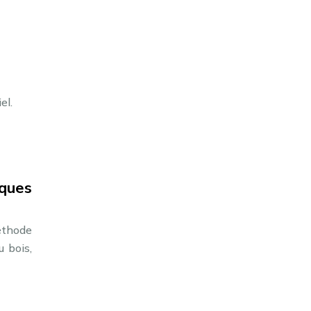
el.
iques
éthode
u bois,