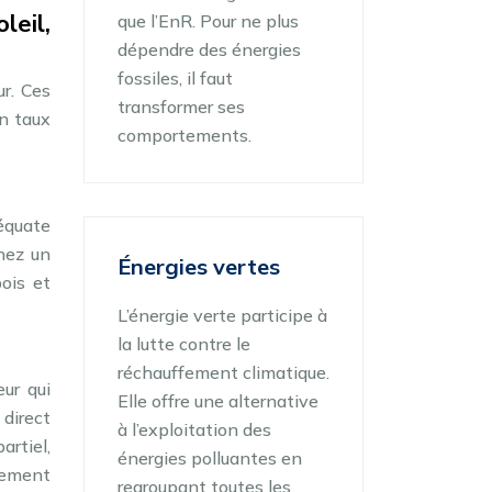
leil,
que l’EnR. Pour ne plus
dépendre des énergies
fossiles, il faut
ur. Ces
transformer ses
n taux
comportements.
déquate
nez un
Énergies vertes
bois et
L’énergie verte participe à
la lutte contre le
réchauffement climatique.
ur qui
Elle offre une alternative
 direct
à l’exploitation des
artiel,
énergies polluantes en
alement
regroupant toutes les