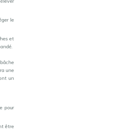
 élever
éger le
ches et
mandé.
 bâche
era une
ont un
ne pour
nt être