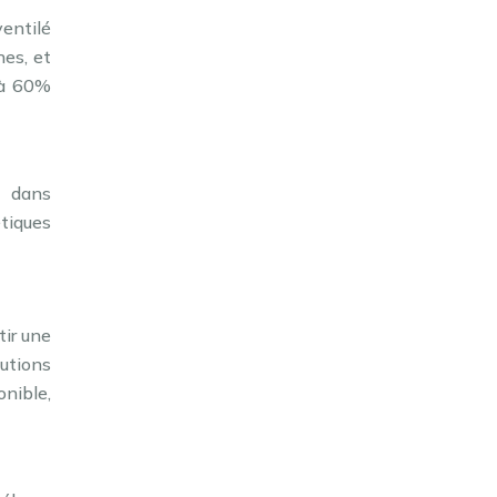
ventilé
hes, et
 à 60%
t dans
tiques
tir une
lutions
onible,