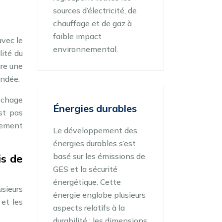
sources d’électricité, de
chauffage et de gaz à
faible impact
avec le
environnemental.
ité du
ure une
andée.
séchage
Énergies durables
est pas
cement
Le développement des
énergies durables s’est
basé sur les émissions de
is de
GES et la sécurité
énergétique. Cette
sieurs
énergie englobe plusieurs
 et les
aspects relatifs à la
durabilité : les dimensions