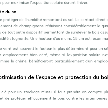
e pour maximiser l’exposition solaire durant l’hiver.
té du sol
le protéger de l’humidité remontant du sol. Le contact direct 
ppement de champignons, réduisant considérablement la qual
ou de tout autre dispositif permettant de surélever le bois ass
umidité stagnante. Une hauteur d’au moins 15 cm est recomm
le vent est souvent le facteur le plus déterminant pour un 
 un emplacement bien aéré, même si l’exposition solaire n’
omme le chêne, bénéficieront particulièrement d’un empla
timisation de l’espace et protection du bo
lé pour un stockage réussi. Il faut prendre en compte plu
e et de protéger efficacement le bois contre les intempéries